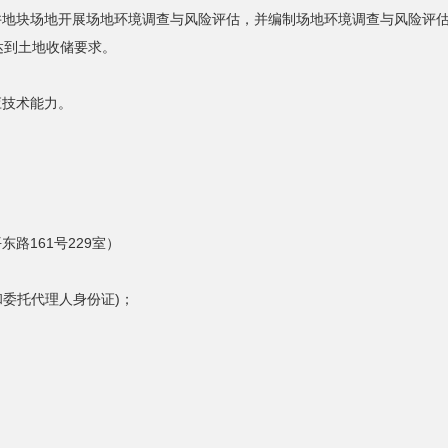
井地块场地开展场地环境调查与风险评估，并编制场地环境调查与风险评
达到土地收储要求。
应技术能力。
路161号229室）
和委托代理人身份证)；