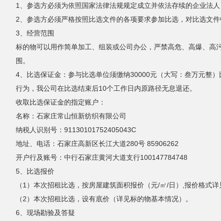
1、参选方必须为依照国家法律法规规定成立并依法存续的企业法
2、参选方必须严格按照比选文件的各项要求参加比选，对比选文件
3、经营范围
标的物可以用作简单加工、组装或公司办公，严禁高危、高爆、高
围。
4、比选保证金：参与比选单位须缴纳30000元（大写：叁万元整
行为，我公司在比选结束后10个工作日内原路径无息退还。
收取比选保证金的指定账户：
名称：石家庄常山恒新纺织有限公司
纳税人识别号：91130101752405043C
地址、电话：石家庄高新区长江大道280号 85906262
开户行及账号：中行石家庄黄河大道支行100147784748
5、比选报价
（1）本次招租比选，按房屋建筑面积报价（元/㎡/日）,报价格式
（2）本次招租比选，设有底价（详见标的物基本情况）。
6、现场勘验及答疑