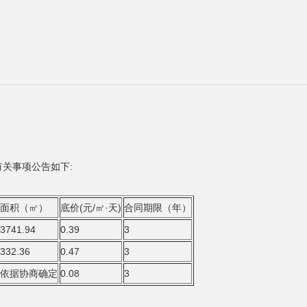
关事项公告如下:
面积（㎡）
底价(元/㎡·天)
合同期限（年）
3741.94
0.39
3
332.36
0.47
3
依据协商确定
0.08
3