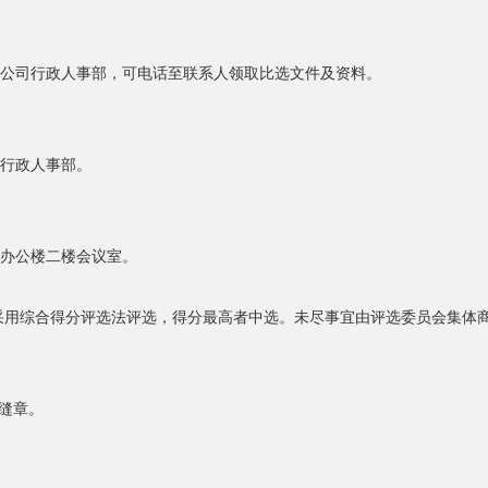
限公司行政人事部，可电话至联系人领取比选文件及资料。
司行政人事部。
司办公楼二楼会议室。
采用综合得分评选法评选，得分最高者中选。未尽事宜由评选委员会集体
缝章。